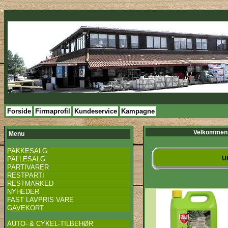
Forside
Firmaprofil
Kundeservice
Kampagne
Velkommen 
Menu
PAKKESALG
U
PALLESALG
PARTIVARER
RESTPARTI
RESTMARKED
NYHEDER
FAST LAVPRIS VARE
GAVEKORT
AUTO- & CYKEL-TILBEHØR