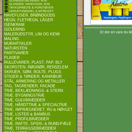
SLANGEKOBLINGER, M.M.
SLANGER, HAVEVOGN, M.M.
TRYKSPRØJTE & FORSTØVER
UKRUDTSMIDDEL & MYREGIFT
HAVEFLISER, BRØNDGODS
HEGN, FLETHEGN, LÅGER
ISENKRAM
ISOLERING
Er der en vare du ik
MALERUDSTYR, LIM OG KEMI
MALING
MURARTIKLER
NATURSTEN
PARTIVARER
PLADER
RULLEVARER, PLAST, PAP, BLY
SKORSTEN, RØGRØR, RENSELEM
SKRUER, SØM, BOLTE, PLUGS
STIGER & TØNDER, KANINBUR
STÅL, ARMERING OG METALLER
TAG, TAGRENDER, FACADE
TRÆ, BEKLÆDNINGS- & STERN
TRÆ, BYGNINGSTRÆ
TRÆ, GULVBRÆDDER
TRÆ, HÅRDTTRÆ & SPECIALTRÆ
TRÆ, IMPRÆGNERET, RU & HØVLET
TRÆ, LISTER & BAMBUS
TRÆ, PROFILBRÆDDER
TRÆ, RAFTE, SPIDS- & RUND-PÆLE
TRÆ, TERRASSEBRÆDDER