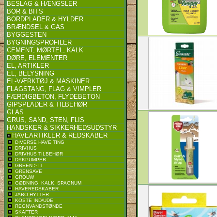
BESLAG & HÆNGSLER
BOR & BITS
BORDPLADER & HYLDER
BRÆNDSEL & GAS
BYGGESTEN
BYGNINGSPROFILER
CEMENT, MØRTEL, KALK
DØRE, ELEMENTER
EL, ARTIKLER
EL, BELYSNING
EL-VÆRKTØJ & MASKINER
FLAGSTANG, FLAG & VIMPLER
FÆRDIGBETON, FLYDEBETON
GIPSPLADER & TILBEHØR
GLAS
GRUS, SAND, STEN, FLIS
HANDSKER & SIKKERHEDSUDSTYR
HAVEARTIKLER & REDSKABER
DIVERSE HAVE TING
DRIVHUS
DRIVHUS TILBEHØR
DYKPUMPER
GREEN > IT
GRENSAVE
GROUW
GØDNING, KALK, SPAGNUM
HAVEREDSKABER
JABO HYTTER
KOSTE IND/UDE
REGNVANDSTØNDE
SKAFTER