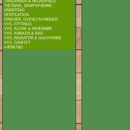
TRÅDVARER & HEGNSPÆLE
TÆTNING, DAMPSPÆRRE,
UNDERTAG
VENTILATION
VINDUER, OVENLYSVINDUER
VVS, FITTINGS
VVS, KLOAK & DRÆNRØR
VVS, KØKKEN & BAD
VVS, RADIATOR & GULVVARME
VVS, SANITET
VÆRKTØJ