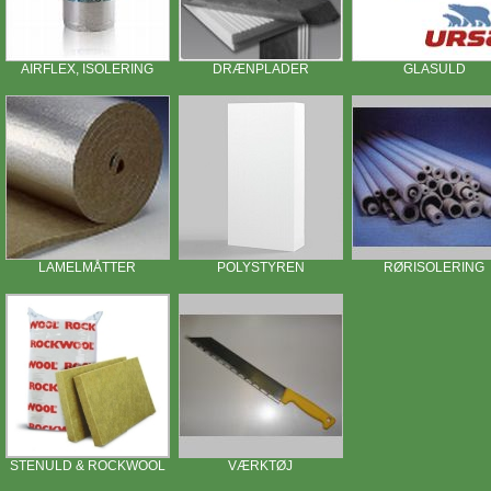
AIRFLEX, ISOLERING
DRÆNPLADER
GLASULD
LAMELMÅTTER
POLYSTYREN
RØRISOLERING
STENULD & ROCKWOOL
VÆRKTØJ