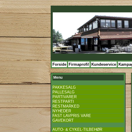
Forside
Firmaprofil
Kundeservice
Kampa
Menu
PAKKESALG
PALLESALG
PARTIVARER
RESTPARTI
RESTMARKED
NYHEDER
FAST LAVPRIS VARE
GAVEKORT
AUTO- & CYKEL-TILBEHØR