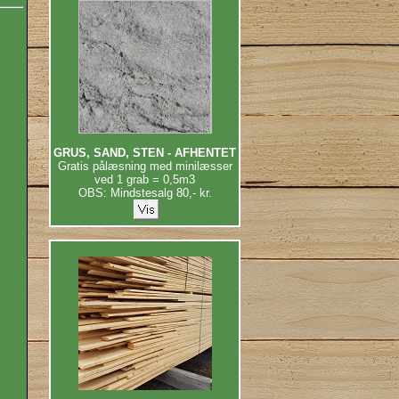
GRUS, SAND, STEN - AFHENTET
Gratis pålæsning med minilæsser
ved 1 grab = 0,5m3
OBS: Mindstesalg 80,- kr.