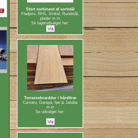
Stort sortiment af sortstål
Fladjern, RHS, Vinkel, Rundstål,
plader m.m
Se lagerudvalget her:
Terrassebrædder i hårdttræ
Cumaru, Garapa, Ipe & Jatoba
m.m
Se udvalget her: