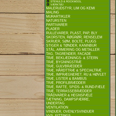
STENULD & ROCKWOOL
VÆRKTØJ
MALERUDSTYR, LIM OG KEMI
MALING
MURARTIKLER
NATURSTEN
PARTIVARER
PLADER
RULLEVARER, PLAST, PAP, BLY
SKORSTEN, RØGRØR, RENSELEM
SKRUER, SØM, BOLTE, PLUGS
STIGER & TØNDER, KANINBUR
STÅL, ARMERING OG METALLER
TAG, TAGRENDER, FACADE
TRÆ, BEKLÆDNINGS- & STERN
TRÆ, BYGNINGSTRÆ
TRÆ, GULVBRÆDDER
TRÆ, HÅRDTTRÆ & SPECIALTRÆ
TRÆ, IMPRÆGNERET, RU & HØVLET
TRÆ, LISTER & BAMBUS
TRÆ, PROFILBRÆDDER
TRÆ, RAFTE, SPIDS- & RUND-PÆLE
TRÆ, TERRASSEBRÆDDER
TRÅDVARER & HEGNSPÆLE
TÆTNING, DAMPSPÆRRE,
UNDERTAG
VENTILATION
VINDUER, OVENLYSVINDUER
VVS, FITTINGS