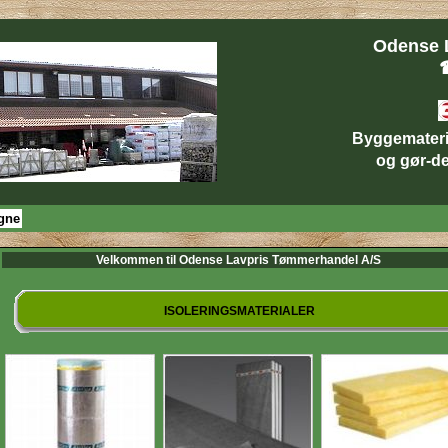
Odense 
☎
Byggematerial
og gør-det
gne
Velkommen til Odense Lavpris Tømmerhandel A/S
ISOLERINGSMATERIALER