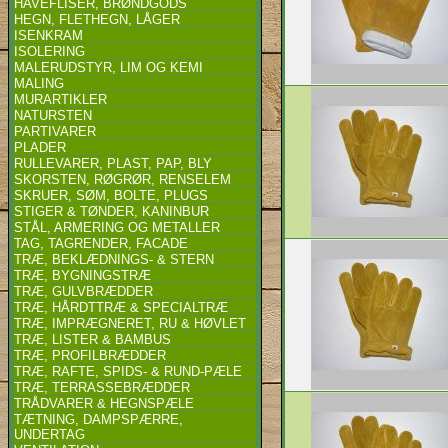
HAVEFLISER, BRØNDGODS
HEGN, FLETHEGN, LÅGER
ISENKRAM
ISOLERING
MALERUDSTYR, LIM OG KEMI
MALING
MURARTIKLER
NATURSTEN
PARTIVARER
PLADER
RULLEVARER, PLAST, PAP, BLY
SKORSTEN, RØGRØR, RENSELEM
SKRUER, SØM, BOLTE, PLUGS
STIGER & TØNDER, KANINBUR
STÅL, ARMERING OG METALLER
TAG, TAGRENDER, FACADE
TRÆ, BEKLÆDNINGS- & STERN
TRÆ, BYGNINGSTRÆ
TRÆ, GULVBRÆDDER
TRÆ, HÅRDTTRÆ & SPECIALTRÆ
TRÆ, IMPRÆGNERET, RU & HØVLET
TRÆ, LISTER & BAMBUS
TRÆ, PROFILBRÆDDER
TRÆ, RAFTE, SPIDS- & RUND-PÆLE
TRÆ, TERRASSEBRÆDDER
TRÅDVARER & HEGNSPÆLE
TÆTNING, DAMPSPÆRRE,
UNDERTAG