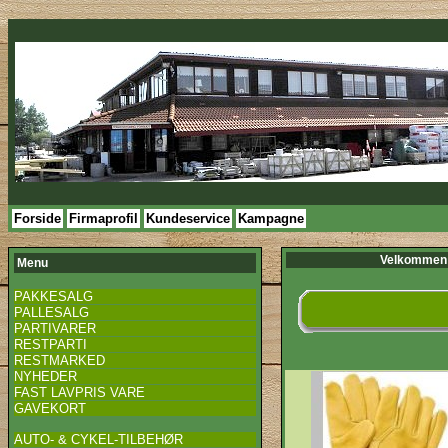
Forside
Firmaprofil
Kundeservice
Kampagne
Velkommen 
Menu
PAKKESALG
PALLESALG
PARTIVARER
RESTPARTI
RESTMARKED
NYHEDER
FAST LAVPRIS VARE
GAVEKORT
AUTO- & CYKEL-TILBEHØR