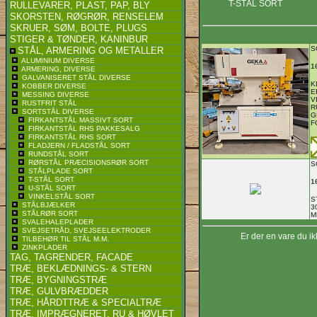
T-STÅL SORT
RULLEVARER, PLAST, PAP, BLY
SKORSTEN, RØGRØR, RENSELEM
SKRUER, SØM, BOLTE, PLUGS
STIGER & TØNDER, KANINBUR
S
STÅL, ARMERING OG METALLER
ALUMINIUM DIVERSE
1
ARMERING, DIVERSE
GALVANISERET STÅL DIVERSE
K
KOBBER DIVERSE
E
MESSING DIVERSE
V
RUSTFRIT STÅL
R
SORTSTÅL DIVERSE
G
FIRKANTSTÅL MASSIVT SORT
F
FIRKANTSTÅL RHS PAKKESALG
FIRKANTSTÅL RHS SORT
FLADJERN / FLADSTÅL SORT
RUNDSTÅL SORT
RØRSTÅL PRÆCISIONSRØR SORT
S
STÅLPLADE SORT
T-STÅL SORT
1
U-STÅL SORT
VINKELSTÅL SORT
S
STÅLBJÆLKER
3
STÅLRØR SORT
M
SVALEHALEPLADER
SVEJSETRÅD, SVEJSEELEKTRODER
Er der en vare du ik
TILBEHØR TIL STÅL M.M.
ZINKPLADER
TAG, TAGRENDER, FACADE
TRÆ, BEKLÆDNINGS- & STERN
TRÆ, BYGNINGSTRÆ
TRÆ, GULVBRÆDDER
TRÆ, HÅRDTTRÆ & SPECIALTRÆ
TRÆ, IMPRÆGNERET, RU & HØVLET