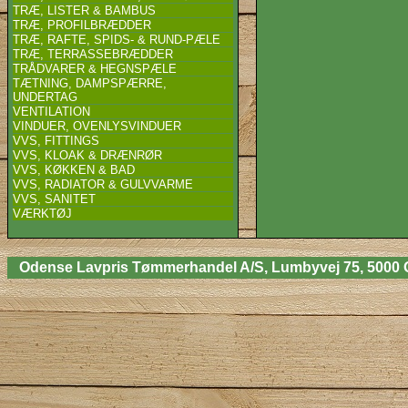
TRÆ, LISTER & BAMBUS
TRÆ, PROFILBRÆDDER
TRÆ, RAFTE, SPIDS- & RUND-PÆLE
TRÆ, TERRASSEBRÆDDER
TRÅDVARER & HEGNSPÆLE
TÆTNING, DAMPSPÆRRE,
UNDERTAG
VENTILATION
VINDUER, OVENLYSVINDUER
VVS, FITTINGS
VVS, KLOAK & DRÆNRØR
VVS, KØKKEN & BAD
VVS, RADIATOR & GULVVARME
VVS, SANITET
VÆRKTØJ
Odense Lavpris Tømmerhandel A/S, Lumbyvej 75, 5000 Odens