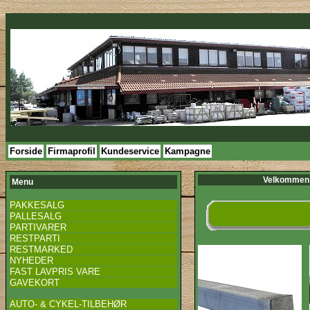
Forside
Firmaprofil
Kundeservice
Kampagne
Velkommen 
Menu
PAKKESALG
PALLESALG
PARTIVARER
RESTPARTI
RESTMARKED
NYHEDER
FAST LAVPRIS VARE
GAVEKORT
AUTO- & CYKEL-TILBEHØR